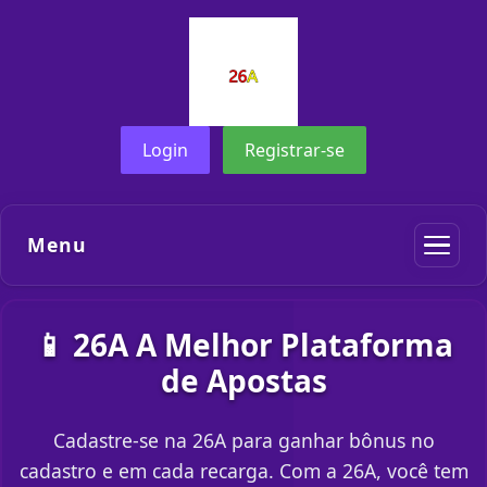
Login
Registrar-se
Menu
📱 26A A Melhor Plataforma
de Apostas
Cadastre-se na 26A para ganhar bônus no
cadastro e em cada recarga. Com a 26A, você tem