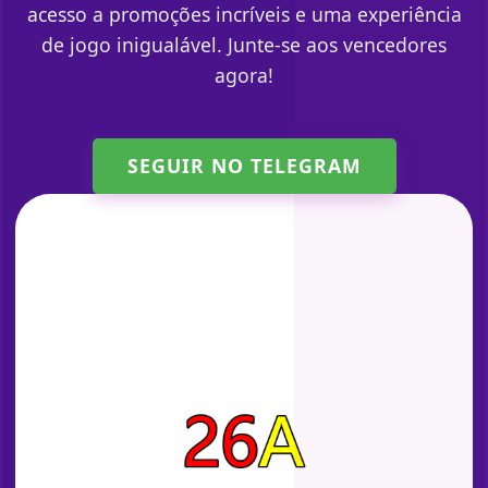
acesso a promoções incríveis e uma experiência
de jogo inigualável. Junte-se aos vencedores
agora!
SEGUIR NO TELEGRAM