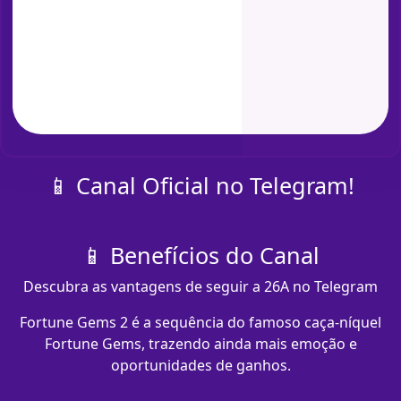
📱 Canal Oficial no Telegram!
📱 Benefícios do Canal
Descubra as vantagens de seguir a 26A no Telegram
Fortune Gems 2 é a sequência do famoso caça-níquel
Fortune Gems, trazendo ainda mais emoção e
oportunidades de ganhos.