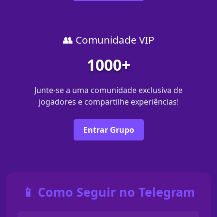
👥 Comunidade VIP
1000+
Junte-se a uma comunidade exclusiva de
jogadores e compartilhe experiências!
Entrar Grupo
📱 Como Seguir no Telegram