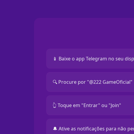
📱 Baixe o app Telegram no seu disp
🔍 Procure por "@222 GameOficial"
👆 Toque em "Entrar" ou "Join"
🔔 Ative as notificações para não p