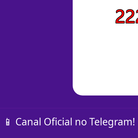
📱 Canal Oficial no Telegram!