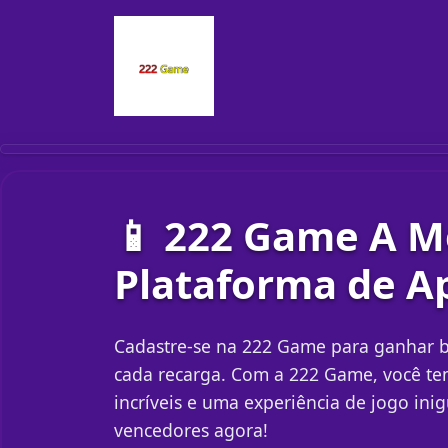
📱 222 Game A M
Plataforma de A
Cadastre-se na 222 Game para ganhar 
cada recarga. Com a 222 Game, você t
incríveis e uma experiência de jogo inig
vencedores agora!