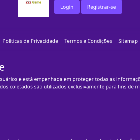
Login
Registrar-se
Políticas de Privacidade
Termos e Condições
Sitemap
de
 usuários e está empenhada em proteger todas as informaçõ
os coletados são utilizados exclusivamente para fins de m