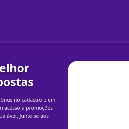
elhor
postas
bônus no cadastro e em
em acesso a promoções
ualável. Junte-se aos