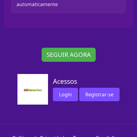
automaticamente
SEGUIR AGORA
Acessos
Login
Registrar-se