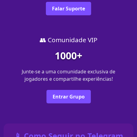
Falar Suporte
👥 Comunidade VIP
1000+
Junte-se a uma comunidade exclusiva de
jogadores e compartilhe experiências!
Entrar Grupo
📱 Como Seguir no Telegram