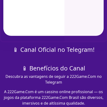
📱 Canal Oficial no Telegram!
📱 Benefícios do Canal
Descubra as vantagens de seguir a 222Game.Com no
Telegram
A 222Game.Com é um cassino online profissional — os
jogos da plataforma 222Game.Com Brasil são diversos,
imersivos e de altíssima qualidade.