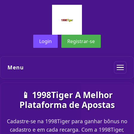
Login
Registrar-se
Menu
📱 1998Tiger A Melhor
Plataforma de Apostas
Cadastre-se na 1998Tiger para ganhar bônus no
cadastro e em cada recarga. Com a 1998Tiger,