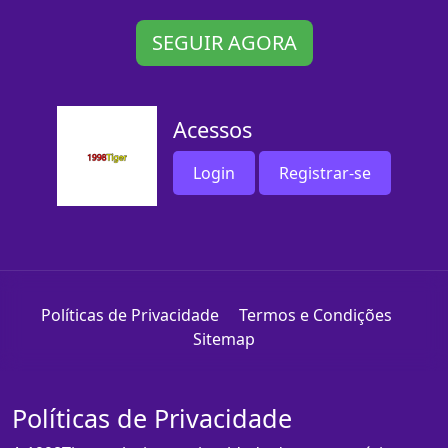
SEGUIR AGORA
Acessos
Login
Registrar-se
Políticas de Privacidade
Termos e Condições
Sitemap
Políticas de Privacidade