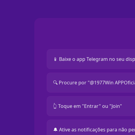
📱 Baixe o app Telegram no seu disp
🔍 Procure por "@1977Win APPOfici
👆 Toque em "Entrar" ou "Join"
🔔 Ative as notificações para não p