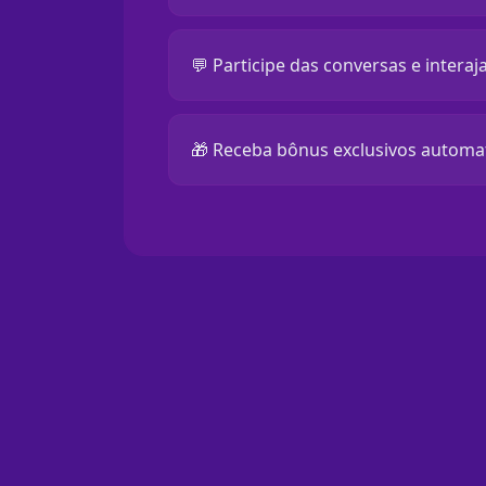
💬 Participe das conversas e interaj
🎁 Receba bônus exclusivos autom