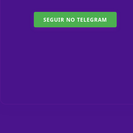
SEGUIR NO TELEGRAM