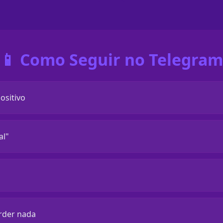
📱 Como Seguir no Telegram
ositivo
al"
erder nada