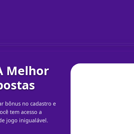
A Melhor
postas
r bônus no cadastro e
ocê tem acesso a
e jogo inigualável.