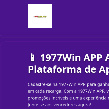
📱 1977Win APP 
Plataforma de A
Cadastre-se na 1977Win APP para ganha
em cada recarga. Com a 1977Win APP, v
promoções incríveis e uma experiência d
Junte-se aos vencedores agora!