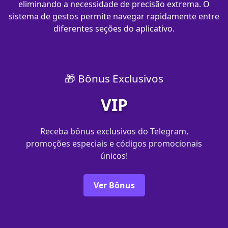
eliminando a necessidade de precisão extrema. O
sistema de gestos permite navegar rapidamente entre
diferentes seções do aplicativo.
🎁 Bônus Exclusivos
VIP
Receba bônus exclusivos do Telegram,
promoções especiais e códigos promocionais
únicos!
Ver Bônus