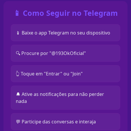
📱 Como Seguir no Telegram
📱 Baixe o app Telegram no seu dispositivo
🔍 Procure por "@193OkOficial"
👆 Toque em "Entrar" ou "Join"
🔔 Ative as notificações para não perder
nada
💬 Participe das conversas e interaja