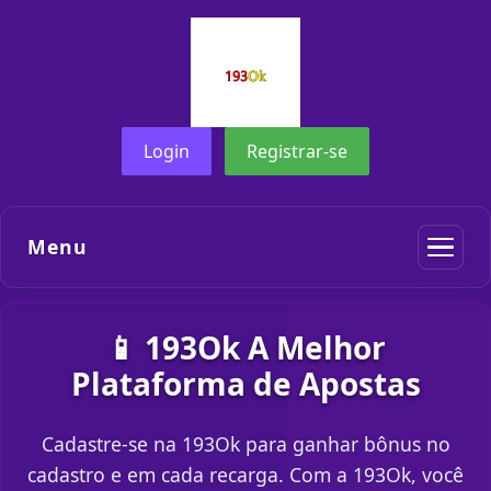
Login
Registrar-se
Menu
📱 193Ok A Melhor
Plataforma de Apostas
Cadastre-se na 193Ok para ganhar bônus no
cadastro e em cada recarga. Com a 193Ok, você