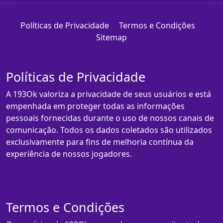
Políticas de Privacidade
Termos e Condições
Sitemap
Políticas de Privacidade
A 193Ok valoriza a privacidade de seus usuários e está
empenhada em proteger todas as informações
pessoais fornecidas durante o uso de nossos canais de
comunicação. Todos os dados coletados são utilizados
exclusivamente para fins de melhoria contínua da
experiência de nossos jogadores.
Termos e Condições