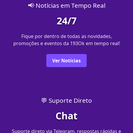
📢 Notícias em Tempo Real
24/7
Fique por dentro de todas as novidades,
promoções e eventos da 193Ok em tempo real!
Ver Notícias
💬 Suporte Direto
Chat
Suporte direto via Telegram, respostas rápidas e