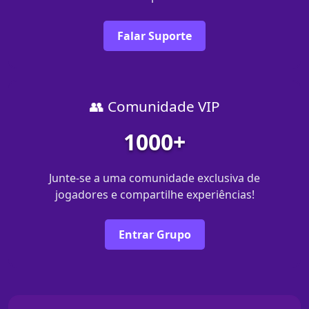
Falar Suporte
👥 Comunidade VIP
1000+
Junte-se a uma comunidade exclusiva de
jogadores e compartilhe experiências!
Entrar Grupo