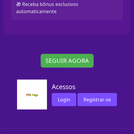
🎁 Receba bônus exclusivos
automaticamente
SEGUIR AGORA
Acessos
Login
Registrar-se