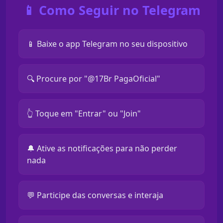
📱 Como Seguir no Telegram
📱 Baixe o app Telegram no seu dispositivo
🔍 Procure por "@17Br PagaOficial"
👆 Toque em "Entrar" ou "Join"
🔔 Ative as notificações para não perder
nada
💬 Participe das conversas e interaja