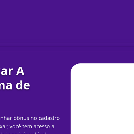
ar A
ma de
anhar bônus no cadastro
ar, você tem acesso a