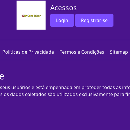
Acessos
Login
Registrar-se
Políticas de Privacidade
Termos e Condições
Sitemap
de
e seus usuários e está empenhada em proteger todas as in
 os dados coletados são utilizados exclusivamente para fi