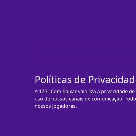
Políticas de Privacida
A 17Br Com Baixar valoriza a privacidade d
uso de nossos canais de comunicação. Todos
nossos jogadores.