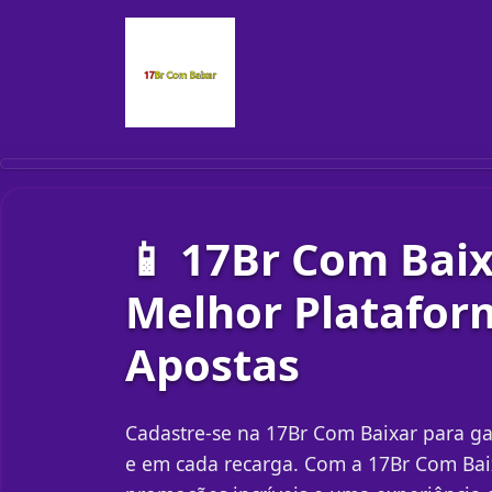
📱 17Br Com Baix
Melhor Platafor
Apostas
Cadastre-se na 17Br Com Baixar para g
e em cada recarga. Com a 17Br Com Baix