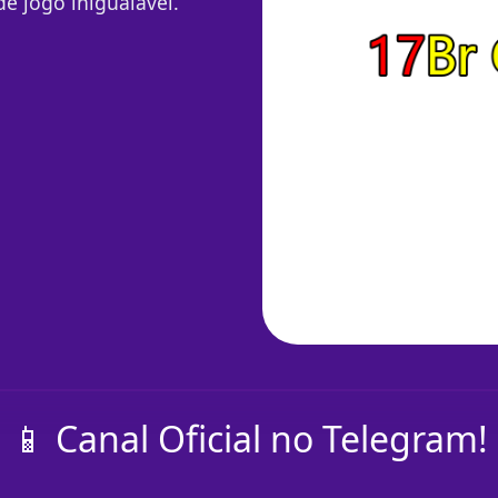
e jogo inigualável.
📱 Canal Oficial no Telegram!