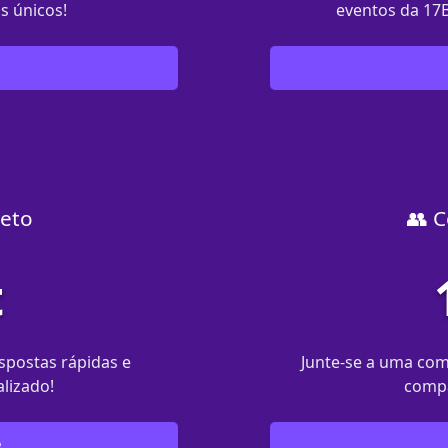
s únicos!
eventos da 17
reto
👥 
t
espostas rápidas e
Junte-se a uma com
lizado!
compa
e