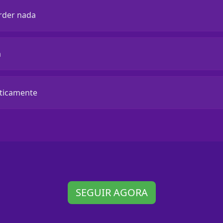
erder nada
a
aticamente
SEGUIR AGORA