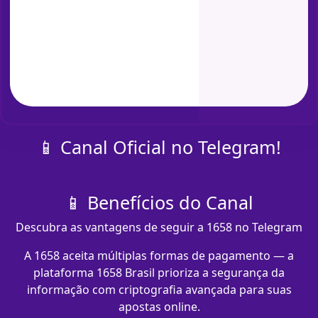
📱 Canal Oficial no Telegram!
📱 Benefícios do Canal
Descubra as vantagens de seguir a 1658 no Telegram
A 1658 aceita múltiplas formas de pagamento — a
plataforma 1658 Brasil prioriza a segurança da
informação com criptografia avançada para suas
apostas online.