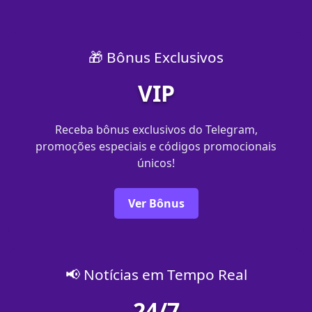
🎁 Bônus Exclusivos
VIP
Receba bônus exclusivos do Telegram,
promoções especiais e códigos promocionais
únicos!
Ver Bônus
📢 Notícias em Tempo Real
24/7