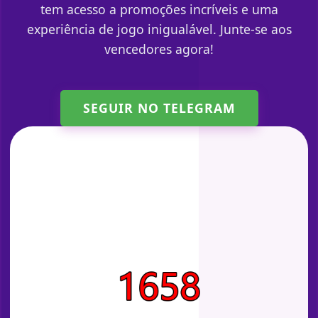
tem acesso a promoções incríveis e uma
experiência de jogo inigualável. Junte-se aos
vencedores agora!
SEGUIR NO TELEGRAM