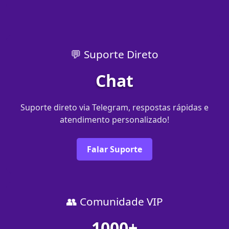
💬 Suporte Direto
Chat
Suporte direto via Telegram, respostas rápidas e
atendimento personalizado!
Falar Suporte
👥 Comunidade VIP
1000+