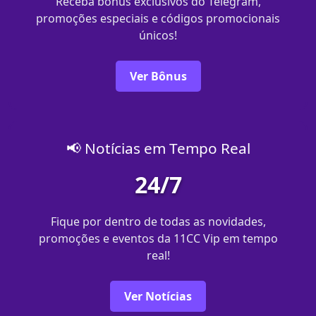
Receba bônus exclusivos do Telegram,
promoções especiais e códigos promocionais
únicos!
Ver Bônus
📢 Notícias em Tempo Real
24/7
Fique por dentro de todas as novidades,
promoções e eventos da 11CC Vip em tempo
real!
Ver Notícias