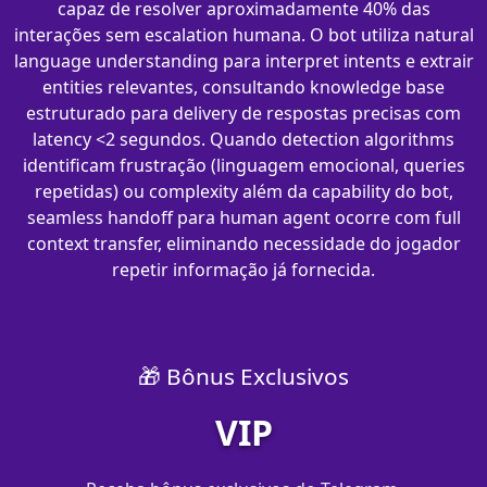
capaz de resolver aproximadamente 40% das
interações sem escalation humana. O bot utiliza natural
language understanding para interpret intents e extrair
entities relevantes, consultando knowledge base
estruturado para delivery de respostas precisas com
latency <2 segundos. Quando detection algorithms
identificam frustração (linguagem emocional, queries
repetidas) ou complexity além da capability do bot,
seamless handoff para human agent ocorre com full
context transfer, eliminando necessidade do jogador
repetir informação já fornecida.
🎁 Bônus Exclusivos
VIP