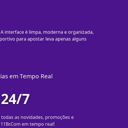
 A interface é limpa, moderna e organizada,
portivo para apostar leva apenas alguns
cias em Tempo Real
24/7
e todas as novidades, promoções e
 11Br.Com em tempo real!