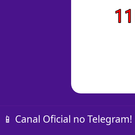
📱 Canal Oficial no Telegram!