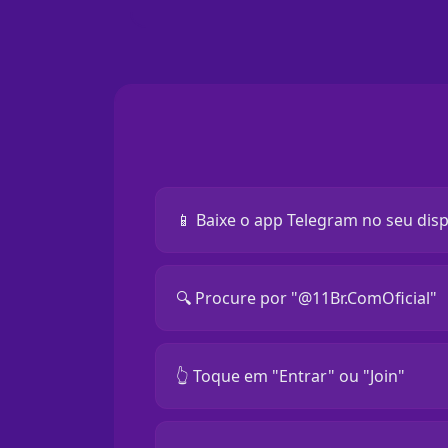
📱 Baixe o app Telegram no seu disp
🔍 Procure por "@11Br.ComOficial"
👆 Toque em "Entrar" ou "Join"