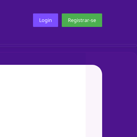
Login
Registrar-se