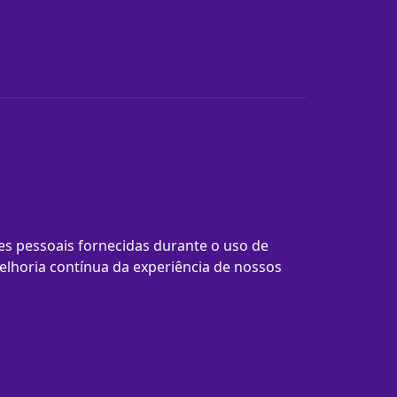
es pessoais fornecidas durante o uso de
elhoria contínua da experiência de nossos