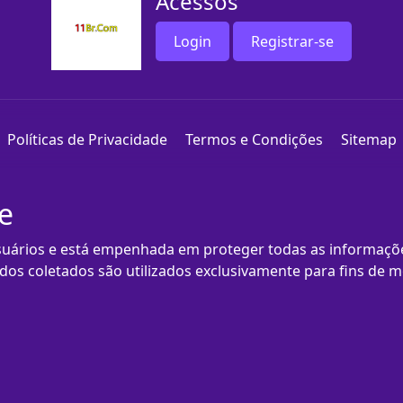
Acessos
Login
Registrar-se
Políticas de Privacidade
Termos e Condições
Sitemap
de
usuários e está empenhada em proteger todas as informaçõ
os coletados são utilizados exclusivamente para fins de m