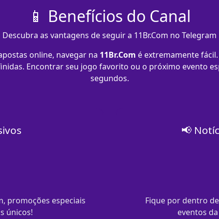
📱 Benefícios do Canal
Descubra as vantagens de seguir a 11Br.Com no Telegram
postas online, navegar na
11Br.Com
é extremamente fácil.
nidas. Encontrar seu jogo favorito ou o próximo evento es
segundos.
sivos
📢 Notí
m, promoções especiais
Fique por dentro d
s únicos!
eventos da