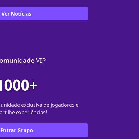
Ver Notícias
Comunidade VIP
1000+
unidade exclusiva de jogadores e
rtilhe experiências!
Entrar Grupo