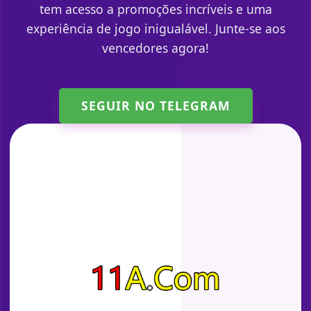
tem acesso a promoções incríveis e uma
experiência de jogo inigualável. Junte-se aos
vencedores agora!
SEGUIR NO TELEGRAM