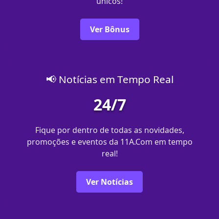
únicos!
Ver Bônus
📢 Notícias em Tempo Real
24/7
Fique por dentro de todas as novidades,
promoções e eventos da 11A.Com em tempo
real!
Ver Notícias