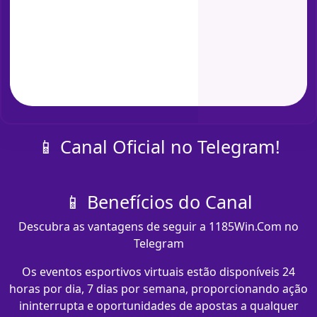
📱 Canal Oficial no Telegram!
📱 Benefícios do Canal
Descubra as vantagens de seguir a 1185Win.Com no
Telegram
Os eventos esportivos virtuais estão disponíveis 24
horas por dia, 7 dias por semana, proporcionando ação
ininterrupta e oportunidades de apostas a qualquer