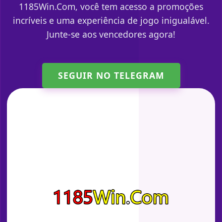
1185Win.Com, você tem acesso a promoções
incríveis e uma experiência de jogo inigualável.
Junte-se aos vencedores agora!
SEGUIR NO TELEGRAM