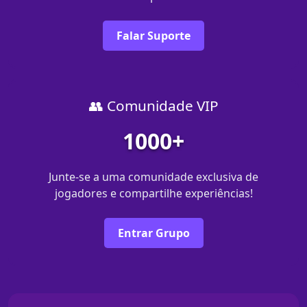
Falar Suporte
👥 Comunidade VIP
1000+
Junte-se a uma comunidade exclusiva de
jogadores e compartilhe experiências!
Entrar Grupo