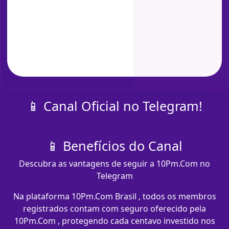
📱 Canal Oficial no Telegram!
📱 Benefícios do Canal
Descubra as vantagens de seguir a 10Pm.Com no
Telegram
Na plataforma 10Pm.Com Brasil , todos os membros
registrados contam com seguro oferecido pela
10Pm.Com , protegendo cada centavo investido nos