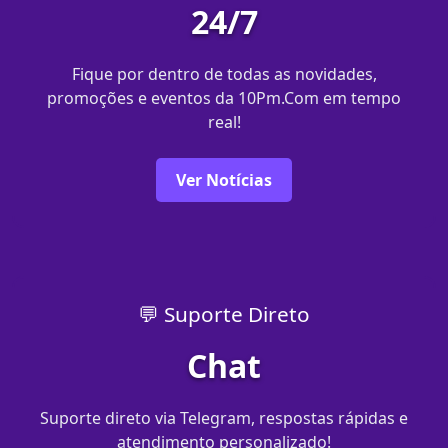
24/7
Fique por dentro de todas as novidades,
promoções e eventos da 10Pm.Com em tempo
real!
Ver Notícias
💬 Suporte Direto
Chat
Suporte direto via Telegram, respostas rápidas e
atendimento personalizado!