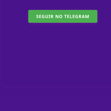
SEGUIR NO TELEGRAM