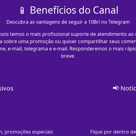
📱 Benefícios do Canal
Descubra as vantagens de seguir a 10Brl no Telegram
pois temos o mais profissional suporte de atendimento ao cl
ta sobre uma promoção ou quiser compartilhar seus comen
one, e-mail, telegrama e e-mail. Responderemos o mais rápi
breve.
sivos
📢 Notí
m, promoções especiais
Fique por dentro d