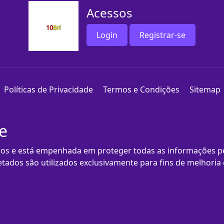
Acessos
Login
Registrar-se
Políticas de Privacidade
Termos e Condições
Sitemap
de
ários e está empenhada em proteger todas as informações p
tados são utilizados exclusivamente para fins de melhoria