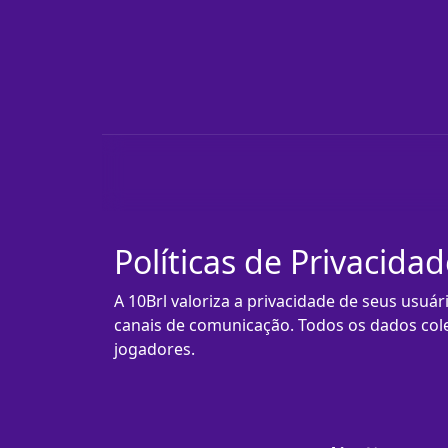
Políticas de Privacida
A 10Brl valoriza a privacidade de seus usu
canais de comunicação. Todos os dados cole
jogadores.