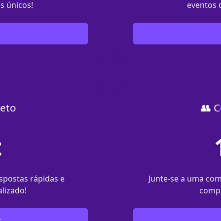
s únicos!
eventos 
reto
👥 
t
espostas rápidas e
Junte-se a uma com
lizado!
compa
e