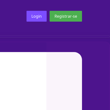
Login
Registrar-se