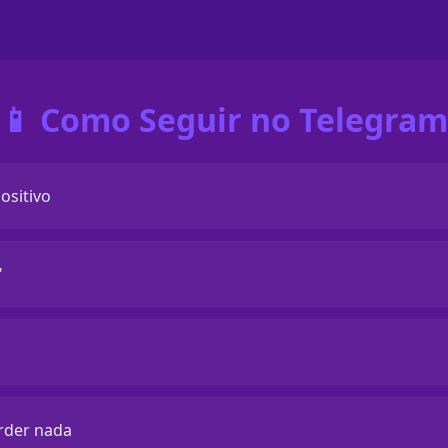
📱 Como Seguir no Telegram
ositivo
"
erder nada