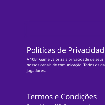
Políticas de Privacida
A 10Br Game valoriza a privacidade de seu
nossos canais de comunicação. Todos os dad
jogadores.
Termos e Condições