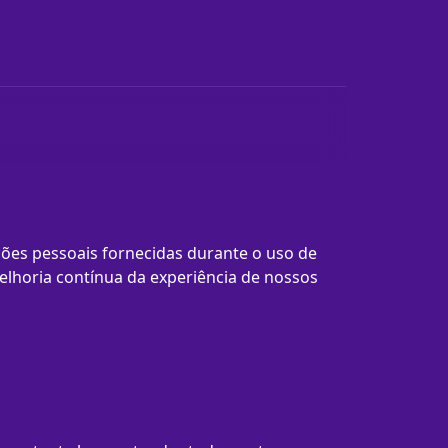
ões pessoais fornecidas durante o uso de
elhoria contínua da experiência de nossos