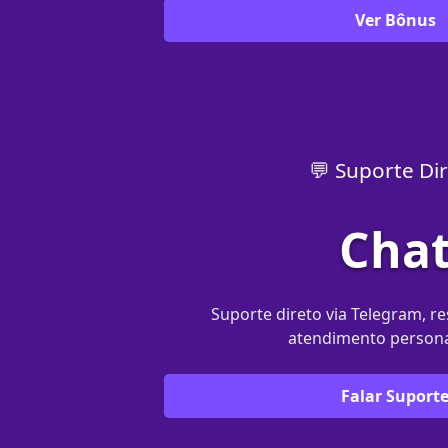
Ver Bônus
💬 Suporte Di
Cha
Suporte direto via Telegram, r
atendimento persona
Falar Suport