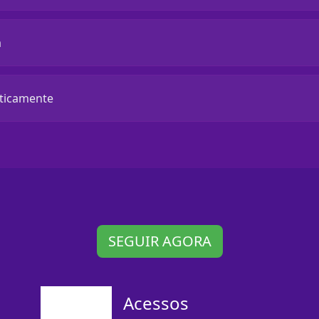
a
aticamente
SEGUIR AGORA
Acessos