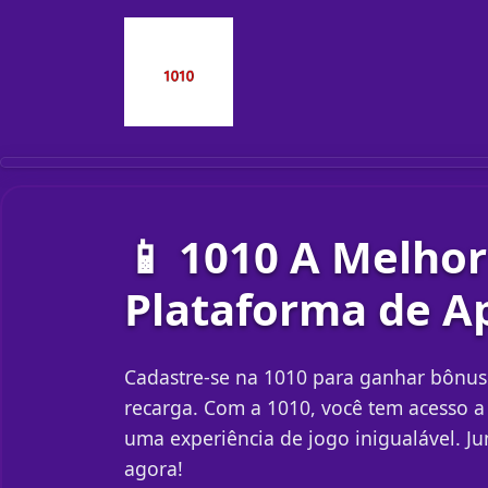
📱 1010 A Melhor
Plataforma de A
Cadastre-se na 1010 para ganhar bônus
recarga. Com a 1010, você tem acesso a
uma experiência de jogo inigualável. J
agora!