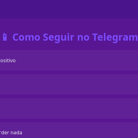
📱 Como Seguir no Telegram
ositivo
erder nada