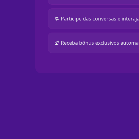
💬 Participe das conversas e interaj
🎁 Receba bônus exclusivos autom