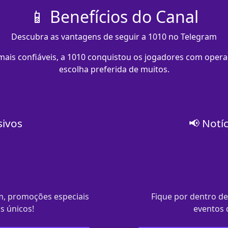
📱 Benefícios do Canal
Descubra as vantagens de seguir a 1010 no Telegram
is confiáveis, a 1010 conquistou os jogadores com operaçã
escolha preferida de muitos.
sivos
📢 Notí
m, promoções especiais
Fique por dentro d
s únicos!
eventos 