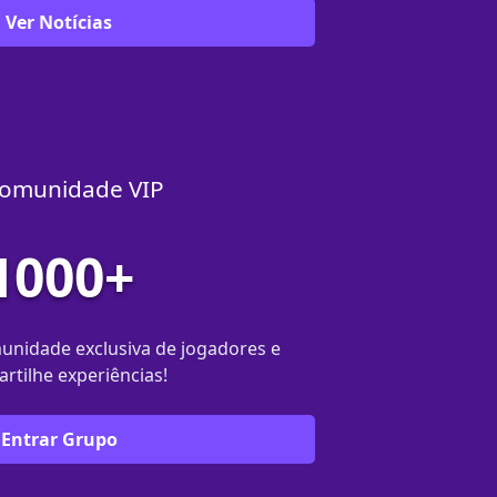
Ver Notícias
Comunidade VIP
1000+
unidade exclusiva de jogadores e
rtilhe experiências!
Entrar Grupo