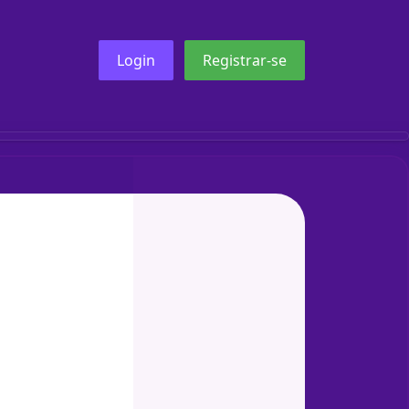
Login
Registrar-se