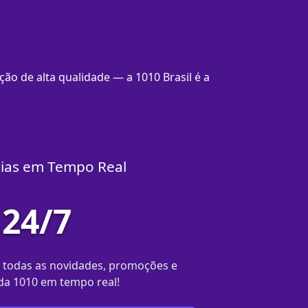
o de alta qualidade — a 1010 Brasil é a
cias em Tempo Real
24/7
e todas as novidades, promoções e
da 1010 em tempo real!