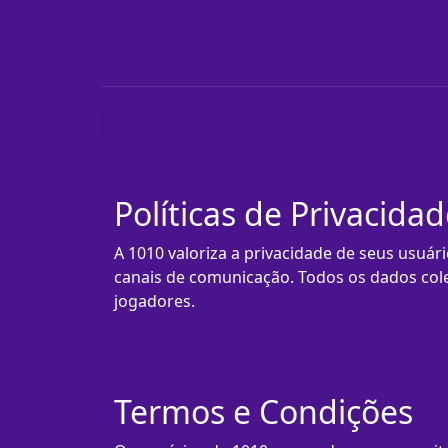
Políticas de Privacida
A 1010 valoriza a privacidade de seus usuá
canais de comunicação. Todos os dados cole
jogadores.
Termos e Condições