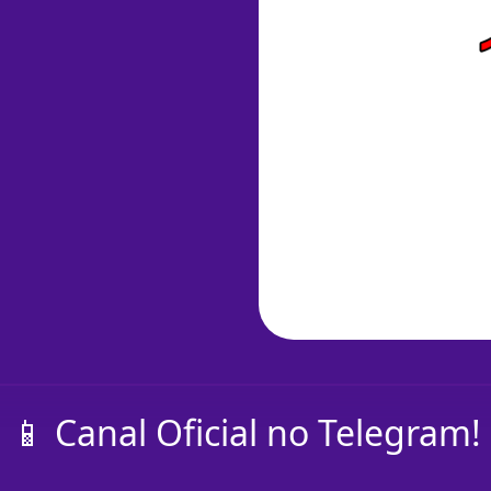
📱 Canal Oficial no Telegram!