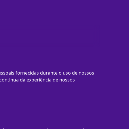
essoais fornecidas durante o uso de nossos
 contínua da experiência de nossos