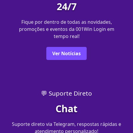
24/7
Fique por dentro de todas as novidades,
promoções e eventos da 001Win Login em
tempo real!
Ver Notícias
💬 Suporte Direto
Chat
Suporte direto via Telegram, respostas rápidas e
atendimento personalizado!