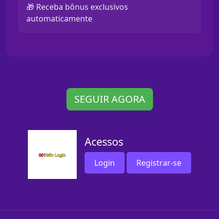
🎁 Receba bônus exclusivos
automaticamente
SEGUIR AGORA
Acessos
Login
Registrar-se