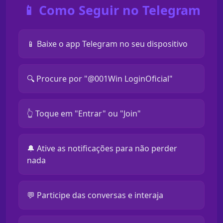
📱 Como Seguir no Telegram
📱 Baixe o app Telegram no seu dispositivo
🔍 Procure por "@001Win LoginOficial"
👆 Toque em "Entrar" ou "Join"
🔔 Ative as notificações para não perder
nada
💬 Participe das conversas e interaja