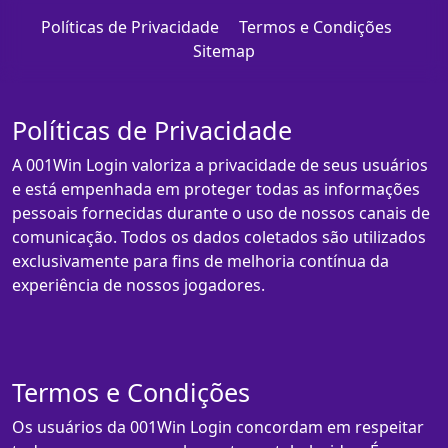
Políticas de Privacidade
Termos e Condições
Sitemap
Políticas de Privacidade
A 001Win Login valoriza a privacidade de seus usuários
e está empenhada em proteger todas as informações
pessoais fornecidas durante o uso de nossos canais de
comunicação. Todos os dados coletados são utilizados
exclusivamente para fins de melhoria contínua da
experiência de nossos jogadores.
Termos e Condições
Os usuários da 001Win Login concordam em respeitar